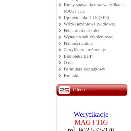
Kursy spawania oraz weryfikacje
MAG i TIG
Uprawnienia D i E (SEP)
Wózki jezdniowe (widłowe)
Pełna oferta szkoleń
Wynajem sali szkoleniowej
Płatności online
Certyfikaty i referencje
Biblioteka BHP
O nas
Formularz kontaktowy
Kontakt
Oferta
Weryfikacje
Kurs
Operator
MAG i TIG
wózków widłowych
tel. 602 537-376
Start: 17 sierpnia 2026 r.