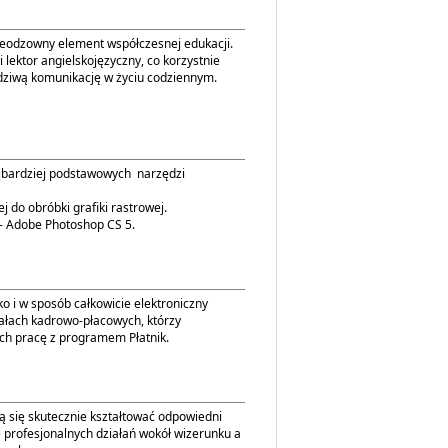
ieodzowny element współczesnej edukacji.
lektor angielskojęzyczny, co korzystnie
ziwą komunikację w życiu codziennym.
ajbardziej podstawowych narzędzi
 do obróbki grafiki rastrowej.
ramu - Adobe Photoshop CS 5.
o i w sposób całkowicie elektroniczny
ałach kadrowo-płacowych, którzy
ch pracę z programem Płatnik.
 się skutecznie kształtować odpowiedni
 profesjonalnych działań wokół wizerunku a