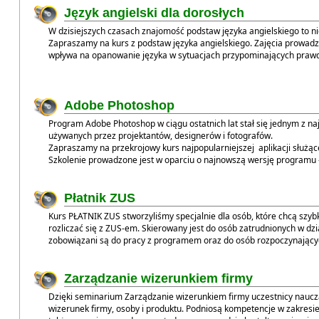
Język angielski dla dorosłych
W dzisiejszych czasach znajomość podstaw języka angielskiego to n
Zapraszamy na kurs z podstaw języka angielskiego. Zajęcia prowadzi 
wpływa na opanowanie języka w sytuacjach przypominających prawd
Adobe Photoshop
Program Adobe Photoshop w ciągu ostatnich lat stał się jednym z n
używanych przez projektantów, designerów i fotografów.
Zapraszamy na przekrojowy kurs najpopularniejszej aplikacji służącej
Szkolenie prowadzone jest w oparciu o najnowszą wersję prog
Płatnik ZUS
Kurs PŁATNIK ZUS stworzyliśmy specjalnie dla osób, które chcą szybk
rozliczać się z ZUS-em. Skierowany jest do osób
zatrudnionych w dzi
zobowiązani są do pracy z programem oraz do osób rozpoczynający
Zarządzanie wizerunkiem firmy
Dzięki seminarium Zarządzanie wizerunkiem firmy uczestnicy nauczą
wizerunek firmy, osoby i produktu. Podniosą kompetencje w zakresie