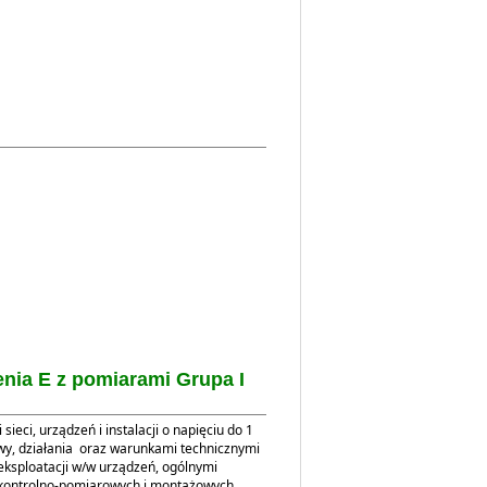
nia E z pomiarami Grupa I
ieci, urządzeń i instalacji o napięciu do 1
wy, działania oraz warunkami technicznymi
 eksploatacji w/w urządzeń, ogólnymi
kontrolno-pomiarowych i montażowych,