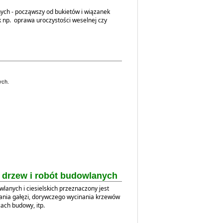
nych - począwszy od bukietów i wiązanek
k np. oprawa uroczystości weselnej czy
ych.
 drzew i robót budowlanych
lanych i ciesielskich przeznaczony jest
ania gałęzi, dorywczego wycinania krzewów
ach budowy, itp.