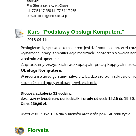
Kontakt
,
Pro Silesia sp. z o. o.
Opole
tel. 77 54 17 250 lub 77 54 17 255
e-mail.: biuro@pro-silesia.pl
Kurs "Podstawy Obsługi Komputera"
2013-04-16
Posługiwać się sprawnie komputerem jest dziś warunkiem w wielu pr
wymarzonej pracy. Komputer daje możliwości poszerzenia swoich hory
zrobienia zakupów i etc.
Zapraszamy wszystkich raczkujących, początkujących i trosz
Obsługi Komputera
.
W programie uwzględniamy nabycie w bardzo szerokim zakresie umiej
niezależnie od grupy wiekowej i wykształcenia
.
Długośc szkolenia 32 godziny,
dwa razy w tygodniu w poniedziałki i środy od godz 16:15 do 19:30.
Cena 360,00 zł.
UWAGA !!! Zniżka 10% dla sudentów oraz osób pow. 60. roku życia
Florysta