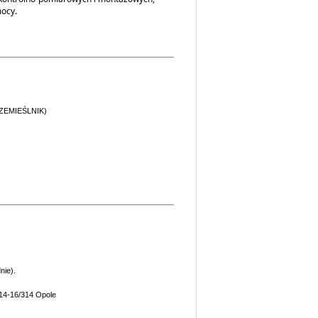
mocy.
 (RZEMIEŚLNIK)
nie).
 14-16/314 Opole