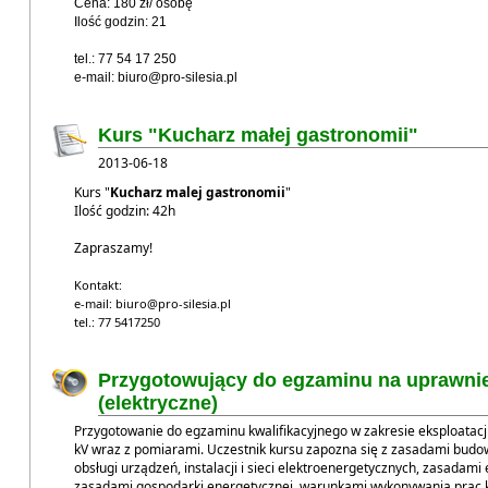
Cena: 180 zł/ osobę
Ilość godzin: 21
tel.: 77 54 17 250
e-mail: biuro@pro-silesia.pl
Kurs "Kucharz małej gastronomii"
2013-06-18
Kurs "
Kucharz malej gastronomii
"
Ilość godzin: 42h
Zapraszamy!
Kontakt:
e-mail: biuro@pro-silesia.pl
tel.: 77 5417250
Przygotowujący do egzaminu na uprawnie
(elektryczne)
Kurs spawania
Przygotowanie do egzaminu kwalifikacyjnego w zakresie eksploatacji s
kV wraz z pomiarami. Uczestnik kursu zapozna się z zasadami budo
MAG i TIG
obsługi urządzeń, instalacji i sieci elektroenergetycznych, zasadami
Namysłów
zasadami gospodarki energetycznej, warunkami wykonywania prac 