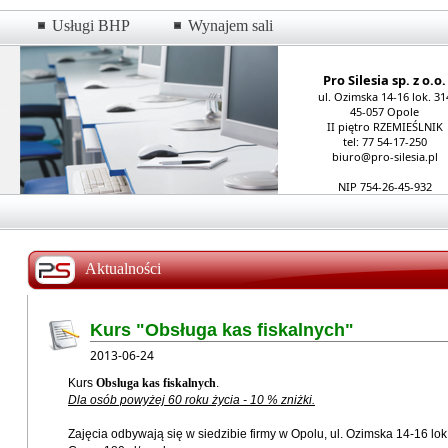
Usługi BHP
Wynajem sali
Pro Silesia sp. z o.o.
ul. Ozimska 14-16 lok. 31
45-057 Opole
II piętro RZEMIEŚLNIK
tel: 77 54-17-250
biuro@pro-silesia.pl
NIP 754-26-45-932
Aktualności
Kurs "Obsługa kas fiskalnych"
2013-06-24
Kurs
Obsluga kas fiskalnych
.
Dla osób powyżej 60 roku życia - 10 % zniżki.
Zajęcia odbywają się w siedzibie firmy w Opolu, ul. Ozimska 14-16 l