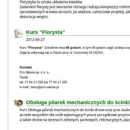
Florystyka to sztuka układania kwiatów.
Zadaniem florysty jest tworzenie różnego rodzaju kompozycji roślin
sprzedawanych w kwiaciarniach, po większe, całościowe projekty, ja
dekoracja wnętrz.
Kurs "Florysta"
2012-09-27
Kurs
"Florysta"
. Szkolenie trwa
85 godzin
, w tym 65 godzin zajęć praktyczn
Zajęcia odbywają się w Opolu przy ul. Ozimskiej 14-16/314.
Kontakt
Pro Silesia sp. z o. o.
Opole
tel. 77 54 17 250 lub 77 54 17 255
e-mail.: biuro@pro-silesia.pl
Obsługa pilarek mechanicznych do ścinki
Kurs Obsługa pilarek mechanicznych do ścinki drzew oraz prac budow
przede wszystkim dla osób wykonujących prace porządkowe przycin
a także drzew na terenach zielonych, parkowych, rekreacyjnych, plac