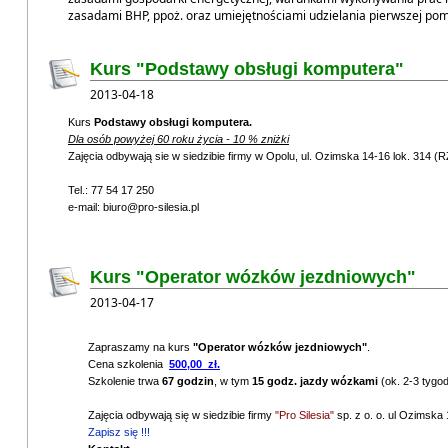
Zapisz się MAG!
zasadami BHP, ppoż. oraz umiejętnościami udzielania pierwszej po
Zapisz się TIG!
Kurs "Podstawy obsługi komputera"
2013-04-18
Kurs
Podstawy obsługi komputera.
Dla osób powyżej 60 roku życia - 10 % zniżki
Zajęcia odbywają sie w siedzibie firmy w Opolu, ul. Ozimska 14-16 lok. 314
Tel.: 77 54 17 250
e-mail: biuro@pro-silesia.pl
Kurs "Operator wózków jezdniowych"
2013-04-17
Zapraszamy na kurs
"Operator wózków jezdniowych"
.
Cena szkolenia
500,00 zł.
Szkolenie trwa
67 godzin
, w tym
15 godz. jazdy wózkami
(ok. 2-3 tygod
Zajęcia odbywają się w siedzibie firmy
"Pro Silesia"
sp. z o. o. ul Ozimska
Zapisz się !!!